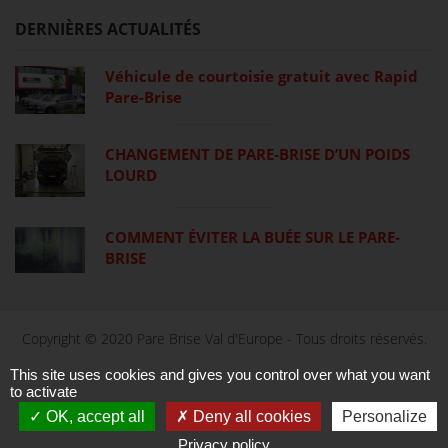
DERNIÈRES ACTUALITÉS
Véhicule de courtoisie gratuit avec Rapid
Pare-Brise
CHANGEMENT DE PARE-BRISE D’UN POIDS
LOURD
COMMENT ÉVITER LA BUÉE SUR LE PARE-
BRISE
Copyright © 2020 Pare Brise Val d'Europe - Tous droits réservés.
This site uses cookies and gives you control over what you want
Accueil
to activate
Contactez-nous
Mentions légales
OK, accept all
Deny all cookies
Personalize
Politique de confidentialité
Privacy policy