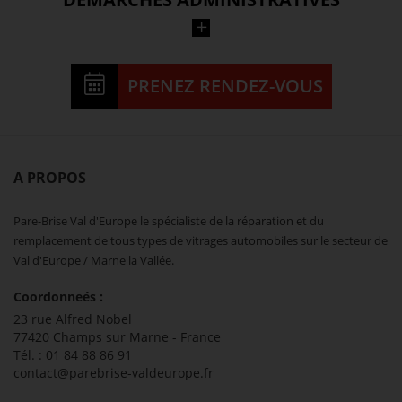
Notre équipe s’occupe pour vous de gérer
le remboursement de la prestation auprès
PRENEZ RENDEZ-VOUS
de votre assurance.
A PROPOS
Pare-Brise Val d'Europe le spécialiste de la réparation et du
remplacement de tous types de vitrages automobiles sur le secteur de
Val d'Europe / Marne la Vallée.
Coordonneés :
23 rue Alfred Nobel
77420 Champs sur Marne - France
Tél. : 01 84 88 86 91
contact@parebrise-valdeurope.fr