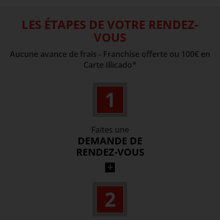
LES ÉTAPES DE VOTRE RENDEZ-
VOUS
Aucune avance de frais - Franchise offerte ou 100€ en
Carte Illicado*
1
Faites une
DEMANDE DE
RENDEZ-VOUS
Par téléphone ou par formulaire, envoyez-
2
nous les éléments nécessaires à votre
prestation.