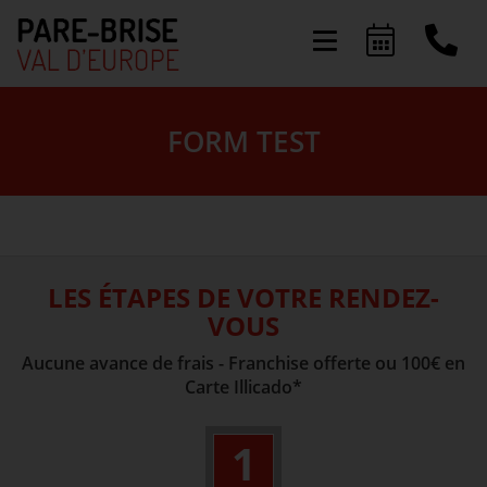
Présentation
FORM TEST
Activités
Offres & Services
FAQ
LES ÉTAPES DE VOTRE RENDEZ-
VOUS
Actualités
Aucune avance de frais - Franchise offerte ou 100€ en
Carte Illicado*
1