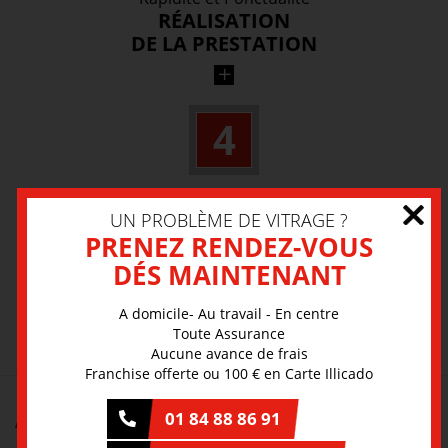
RÉALISATION
DE LA PRESTATION
A domicile, au travail ou dans un centre
4
spécialisé, notre équipe de professionnels
intervient dans les meilleures conditions.
Nous nous chargeons des
UN PROBLÈME DE VITRAGE ?
DÉMARCHES ADMINISTRATIVES
PRENEZ RENDEZ-VOUS
DÉS MAINTENANT
Notre équipe s’occupe pour vous de gérer
le remboursement de la prestation auprès
A domicile- Au travail - En centre
PRENEZ RENDEZ-VOUS
de votre assurance.
Toute Assurance
Aucune avance de frais
Franchise offerte ou 100 € en Carte Illicado
01 84 88 86 91
A PROPOS