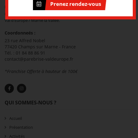
Prenez rendez-vous
Pare-Brise Val d'Europe le spécialiste de la réparation et du
remplacement de tous types de vitrages automobiles sur le secteur de
Val d'Europe / Marne la Vallée.
Coordonneés :
23 rue Alfred Nobel
77420 Champs sur Marne - France
Tél. : 01 84 88 86 91
contact@parebrise-valdeurope.fr
*Franchise Offerte à hauteur de 100€
QUI SOMMES-NOUS ?
Accueil
Présentation
Activités