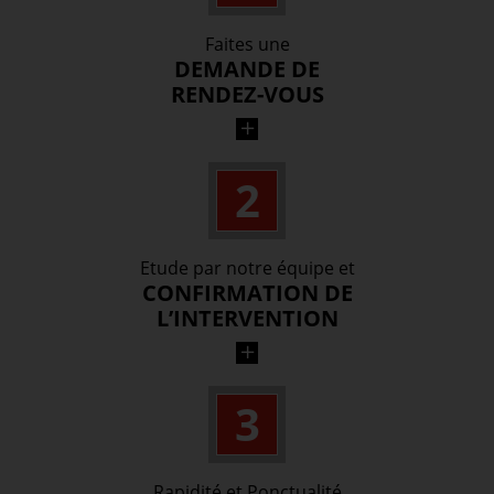
Faites une
DEMANDE DE
RENDEZ-VOUS
Par téléphone ou par formulaire, envoyez-
2
nous les éléments nécessaires à votre
prestation.
Etude par notre équipe et
CONFIRMATION DE
L’INTERVENTION
Dès réception de votre demande, notre
3
équipe s’occupe de vérifier vos éléments, le
stock et les disponibilités.
Rapidité et Ponctualité