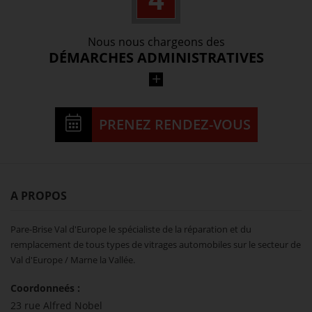
intervient dans les meilleures conditions.
Nous nous chargeons des
DÉMARCHES ADMINISTRATIVES
Notre équipe s’occupe pour vous de gérer
le remboursement de la prestation auprès
PRENEZ RENDEZ-VOUS
de votre assurance.
A PROPOS
Pare-Brise Val d'Europe le spécialiste de la réparation et du
remplacement de tous types de vitrages automobiles sur le secteur de
Val d'Europe / Marne la Vallée.
Coordonneés :
23 rue Alfred Nobel