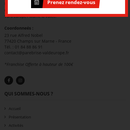
Prenez rendez-vous
Pare-Brise Val d'Europe le spécialiste de la réparation et du
remplacement de tous types de vitrages automobiles sur le secteur de
Val d'Europe / Marne la Vallée.
Coordonneés :
23 rue Alfred Nobel
77420 Champs sur Marne - France
Tél. : 01 84 88 86 91
contact@parebrise-valdeurope.fr
*Franchise Offerte à hauteur de 100€
QUI SOMMES-NOUS ?
Accueil
Présentation
Activités