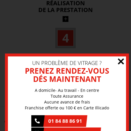
RÉALISATION
DE LA PRESTATION
A domicile, au travail ou dans un centre
4
spécialisé, notre équipe de professionnels
intervient dans les meilleures conditions.
Nous nous chargeons des
DÉMARCHES ADMINISTRATIVES
UN PROBLÈME DE VITRAGE ?
PRENEZ RENDEZ-VOUS
DÉS MAINTENANT
Notre équipe s’occupe pour vous de gérer
le remboursement de la prestation auprès
PRENEZ RENDEZ-VOUS
A domicile- Au travail - En centre
de votre assurance.
Toute Assurance
Aucune avance de frais
Franchise offerte ou 100 € en Carte Illicado
A PROPOS
01 84 88 86 91