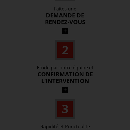
Faites une
DEMANDE DE
RENDEZ-VOUS
Par téléphone ou par formulaire, envoyez-
2
nous les éléments nécessaires à votre
prestation.
Etude par notre équipe et
CONFIRMATION DE
L’INTERVENTION
Dès réception de votre demande, notre
3
équipe s’occupe de vérifier vos éléments, le
stock et les disponibilités.
Rapidité et Ponctualité